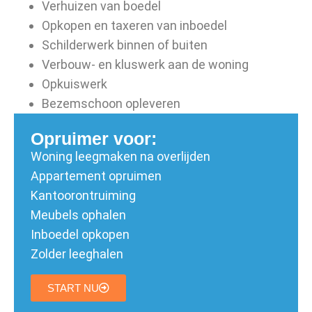
Verhuizen van boedel
Opkopen en taxeren van inboedel
Schilderwerk binnen of buiten
Verbouw- en kluswerk aan de woning
Opkuiswerk
Bezemschoon opleveren
Opruimer voor:
Woning leegmaken na overlijden
Appartement opruimen
Kantoorontruiming
Meubels ophalen
Inboedel opkopen
Zolder leeghalen
START NU