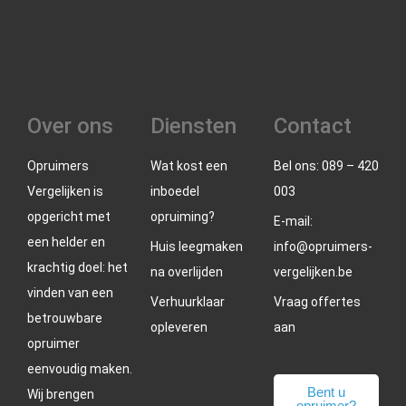
Over ons
Diensten
Contact
Opruimers
Wat kost een
Bel ons: 089 – 420
Vergelijken is
inboedel
003
opgericht met
opruiming?
E-mail:
een helder en
Huis leegmaken
info@opruimers-
krachtig doel: het
na overlijden
vergelijken.be
vinden van een
Verhuurklaar
Vraag offertes
betrouwbare
opleveren
aan
opruimer
eenvoudig maken.
Bent u
Wij brengen
opruimer?