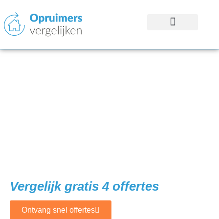
Inboedel Opruimen in
Ronse?
Vind de juiste
specialisten!
Vergelijk gratis 4 offertes
Ontvang snel offertes