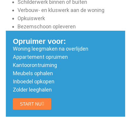
Schilderwerk binnen of buiten
Verbouw- en kluswerk aan de woning
Opkuiswerk
Bezemschoon opleveren
Opruimer voor:
Woning leegmaken na overlijden
Appartement opruimen
Kantoorontruiming
Meubels ophalen
Inboedel opkopen
Zolder leeghalen
START NU