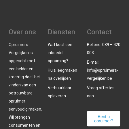
Over ons
Diensten
Contact
Opruimers
Wat kost een
Bel ons: 089 – 420
Vergelijken is
inboedel
003
opgericht met
opruiming?
E-mail:
een helder en
Huis leegmaken
info@opruimers-
krachtig doel: het
na overlijden
vergelijken.be
vinden van een
Verhuurklaar
Vraag offertes
betrouwbare
opleveren
aan
opruimer
eenvoudig maken.
Bent u
Wij brengen
opruimer?
consumenten en