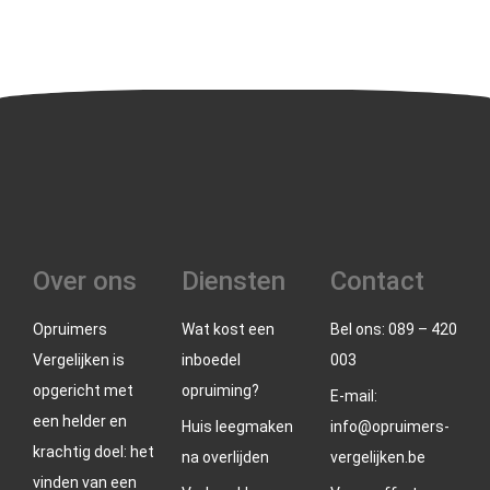
Over ons
Diensten
Contact
Opruimers
Wat kost een
Bel ons: 089 – 420
Vergelijken is
inboedel
003
opgericht met
opruiming?
E-mail:
een helder en
Huis leegmaken
info@opruimers-
krachtig doel: het
na overlijden
vergelijken.be
vinden van een