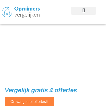
Inboedel Opruimen in
Knokke-Heist?
Vind de juiste
specialisten!
Vergelijk gratis 4 offertes
Ontvang snel offertes